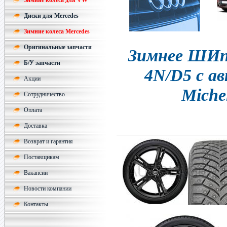
Зимние колеса для VW
Диски для Mercedes
Зимние колеса Mercedes
Оригинальные запчасти
Зимнее ШИпо
Б/У запчасти
4N/D5 с а
Акции
Michel
Сотрудничество
Оплата
Доставка
Возврат и гарантия
Поставщикам
Вакансии
Новости компании
Контакты