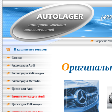
Запрос по V
В корзине нет товаров
Главная
О
ригиналь
Аксессуары Audi
Аксессуары Volkswagen
Аксессуары Mercedes
Диски для Audi
Зимние колеса для Audi
Диски для Volkswagen