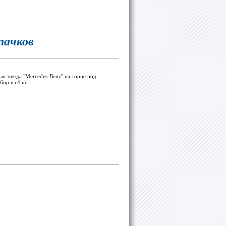
пачков
я звезда "Mercedes-Benz" на торце под
ор из 4 шт.