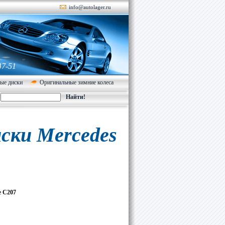
info@autolager.ru
47-51
ые диски
Оригинальные зимние колеса
ски Mercedes
е C207