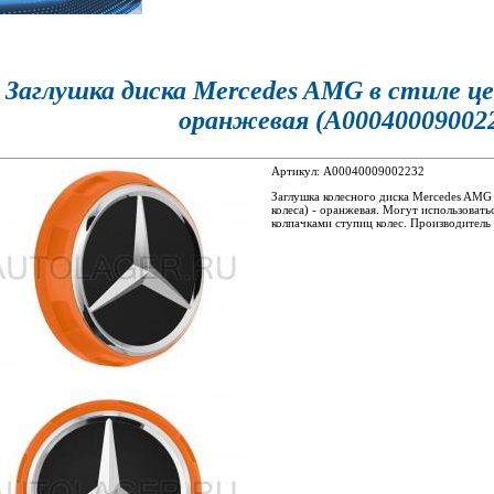
Заглушка диска Mercedes AMG в стиле це
оранжевая (A00040009002
Артикул: A00040009002232
Заглушка колесного диска Mercedes AMG 
колеса) - оранжевая. Могут использовать
колпачками ступиц колес. Производитель