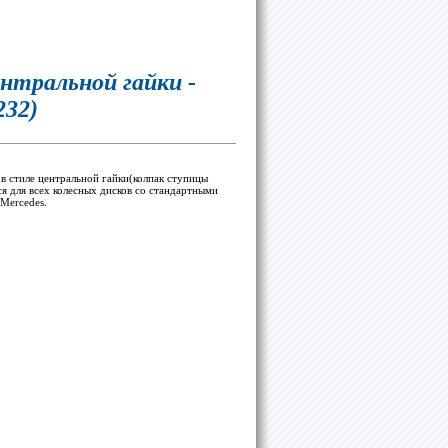
нтральной гайки -
232)
в стиле центральной гайки(колпак ступицы
ся для всех колесных дисков со стандартными
 Mercedes.