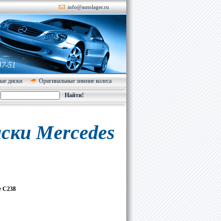
info@autolager.ru
47-51
ые диски
Оригинальные зимние колеса
ски Mercedes
е C238