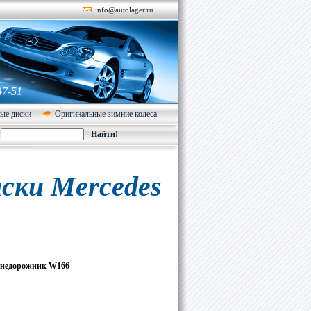
info@autolager.ru
47-51
ые диски
Оригинальные зимние колеса
ски Mercedes
Внедорожник W166