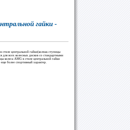
нтральной гайки -
в стиле центральной гайки(колпак ступицы
ся для всех колесных дисков со стандартными
ицы колеса AMG в стиле центральной гайки
 еще более спортивный характер.