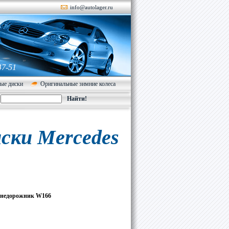
info@autolager.ru
47-51
ые диски
Оригинальные зимние колеса
ски Mercedes
Внедорожник W166