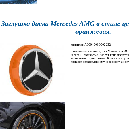
Заглушка диска Mercedes AMG в стиле це
оранжевая.
Артикул: A00040009002232
Заглушка колесного диска Mercedes AMG 
колеса) - оранжевая. Могут использовать
колпачками ступиц колес. Колпачок ступ
придаст легкосплавному колесному диску