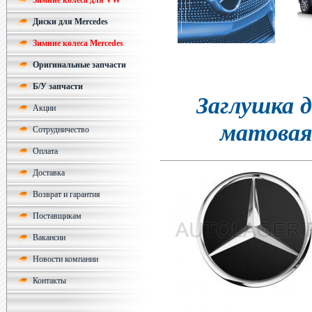
Зимние колеса для VW
Диски для Mercedes
Зимние колеса Mercedes
Оригинальные запчасти
Б/У запчасти
Заглушка д
Акции
матовая
Сотрудничество
Оплата
Доставка
Возврат и гарантия
Поставщикам
Вакансии
Новости компании
Контакты