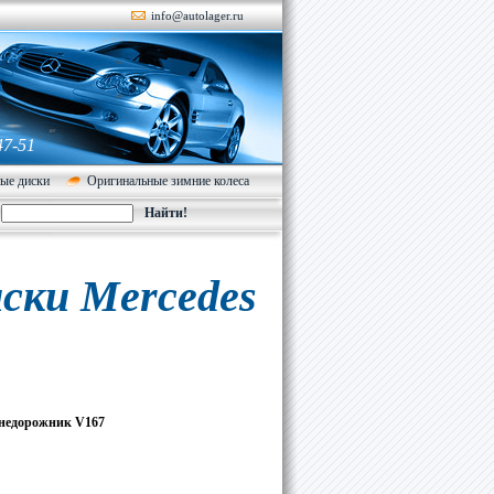
info@autolager.ru
47-51
ые диски
Оригинальные зимние колеса
ски Mercedes
Внедорожник V167