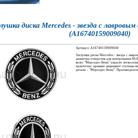
лушка диска Mercedes - звезда с лавровым
(A16740159009040)
Артикул: A16740159009040
Заглушка диска Mercedes - звезда с лавро
диаметра отверстия для центрования 66,
колес "Мерседес-Бенц" украсят легкоспла
практично: крышки защищают ступицы кол
детали – "Мерседес-Бенц". Производитель: