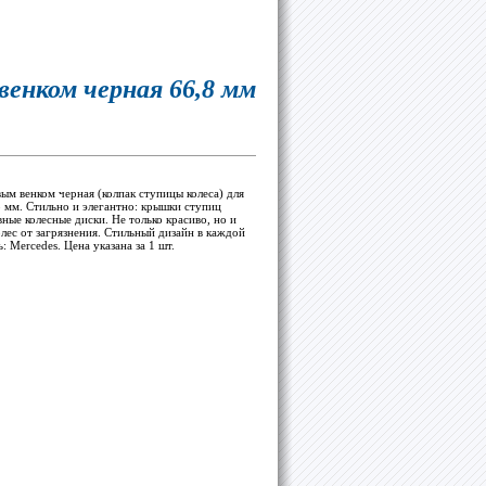
 венком черная 66,8 мм
вым венком черная (колпак ступицы колеса) для
8 мм. Стильно и элегантно: крышки ступиц
вные колесные диски. Не только красиво, но и
ес от загрязнения. Стильный дизайн в каждой
 Mercedes. Цена указана за 1 шт.