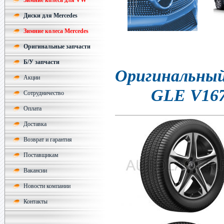
Зимние колеса для VW
Диски для Mercedes
Зимние колеса Mercedes
Оригинальные запчасти
Б/У запчасти
Оригинальный 
Акции
GLE V167
Сотрудничество
Оплата
Доставка
Возврат и гарантия
Поставщикам
Вакансии
Новости компании
Контакты