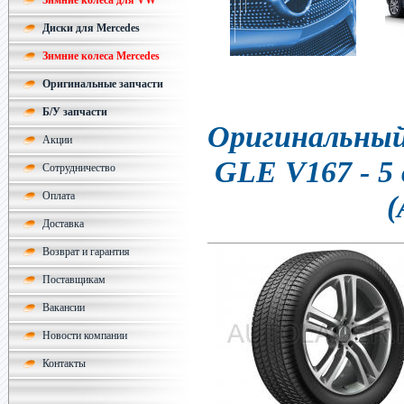
Зимние колеса для VW
Диски для Mercedes
Зимние колеса Mercedes
Оригинальные запчасти
Б/У запчасти
Оригинальный 
Акции
GLE V167 - 5
Сотрудничество
(
Оплата
Доставка
Возврат и гарантия
Поставщикам
Вакансии
Новости компании
Контакты