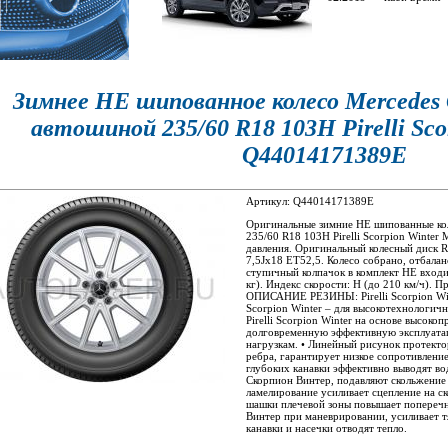
Зимнее НЕ шипованное колесо Mercedes 
автошиной 235/60 R18 103H Pirelli Sco
Q44014171389E
Артикул: Q44014171389E
Оригинальные зимние НЕ шипованные кол
235/60 R18 103H Pirelli Scorpion Winte
давления. Оригинальный колесный диск
7,5Jx18 ET52,5. Колесо собрано, отбала
ступичный колпачок в комплект НЕ входит
кг). Индекс скорости: H (до 210 км/ч). П
ОПИСАНИЕ РЕЗИНЫ: Pirelli Scorpion Win
Scorpion Winter – для высокотехнологи
Pirelli Scorpion Winter на основе высоко
долговременную эффективную эксплуатац
нагрузкам. • Линейный рисунок протектор
ребра, гарантирует низкое сопротивлени
глубоких канавки эффективно выводят во
Скорпион Винтер, подавляют скольжение 
ламелирование усиливает сцепление на ск
шашки плечевой зоны повышает попереч
Винтер при маневрировании, усиливает т
канавки и насечки отводят тепло.