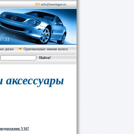
info@autolager.ru
47-51
ые диски
Оригинальные зимние колеса
 аксессуары
Внедорожник V167