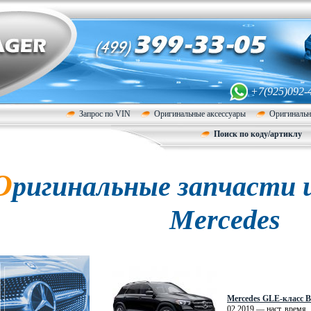
+7(925)092-
Запрос по VIN
Оригинальные аксессуары
Оригинальн
Поиск по коду/артиклу
О
ригинальные запчасти и
Mercedes
Mercedes GLE-класс 
02.2019 — наст. время