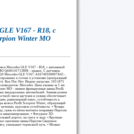
GLE V167 - R18, с
rpion Winter MO
еса Mercedes GLE V167 - R18, с автошиной
r MO Q44014171389E - правое. С датчиком
 R20 Mercedes GLE V167: A16740100007X45 -
нсированно и готово к установке (центральный
). Run Flat: Нет. Индекс нагрузки: 103 (875
роизводитель: Mercedes. Цена указана за 1 шт.
ter MO - зимние фрикционные шины Pirelli
чных внедорожных автомобилей. Зимняя резина
прочной смеси каучуков и силики обеспечивает
ию, равномерный износ, устойчивость к
а колеса Pirelli Scorpion Winter, образующий
е качению, курсовую устойчивость. • Четыре
ду, грязь из пятна контакта покрышки Пирелли
и аквапланирование. • Фигурное 3D-
ользкой дороге, на снегу и льду. • Крупные
ное сцепление шины Пирелли Скорпион
ягу, уменьшает тормозной путь. • Мелкие